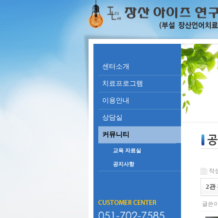
센터소개
치료프로그램
이용안내
상담실
커뮤니티
교육 자료실
공지사항
작성일
2관
글쓴이