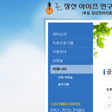
센터소개
치료프로그램
이용안내
상담실
커뮤니티
교육 자료실
공지사항
번
40
39