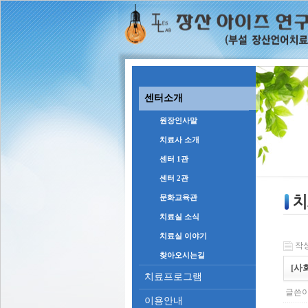
센터소개
원장인사말
치료사 소개
센터 1관
센터 2관
문화교육관
치료실 소식
치료실 이야기
작성일
찾아오시는길
[사
치료프로그램
글쓴이
이용안내